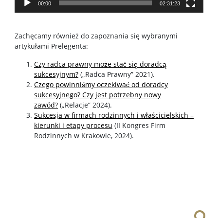
00:00
02:31:23
Zachęcamy również do zapoznania się wybranymi
artykułami Prelegenta:
Czy radca prawny może stać się doradcą
sukcesyjnym?
(„Radca Prawny” 2021).
Czego powinniśmy oczekiwać od doradcy
sukcesyjnego? Czy jest potrzebny nowy
zawód?
(„Relacje” 2024).
Sukcesja w firmach rodzinnych i właścicielskich –
kierunki i etapy procesu
(II Kongres Firm
Rodzinnych w Krakowie, 2024).
Szu