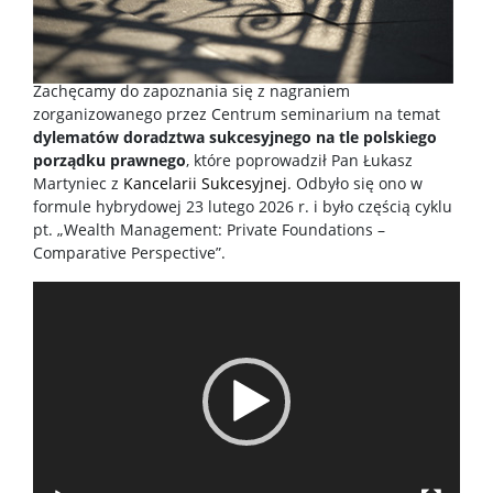
Zachęcamy do zapoznania się z nagraniem
zorganizowanego przez Centrum seminarium na temat
dylematów doradztwa sukcesyjnego na tle polskiego
porządku prawnego
, które poprowadził Pan Łukasz
Martyniec z
Kancelarii Sukcesyjnej
. Odbyło się ono w
formule hybrydowej 23 lutego 2026 r. i było częścią cyklu
pt. „Wealth Management: Private Foundations –
Comparative Perspective”.
Odtwarzacz
video